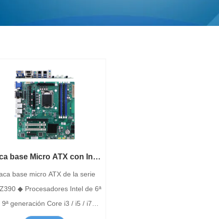
ca base Micro ATX con Intel
aca base micro ATX de la serie
Z390
Z390 ◆ Procesadores Intel de 6ª
/ 9ª generación Core i3 / i5 / i7
 ◆ 4 ranuras DDR4 U-DIMM,