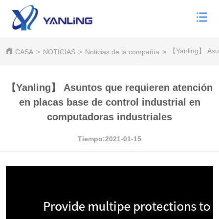
【Yanling】 Asunt
CASA
>
NOTICIAS
>
Noticias de la compañía
>
【Yanling】 Asuntos que requieren atención
en placas base de control industrial en
computadoras industriales
Tiempo:2021-01-15