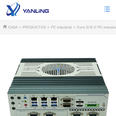
CASA
>
PRODUCTOS
>
PC industrial
>
Core l3 l5 l7 PC industri