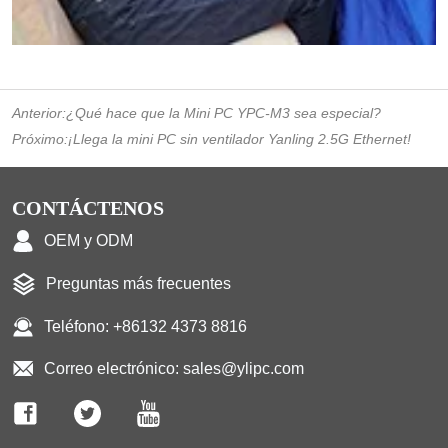
Anterior:
¿Qué hace que la Mini PC YPC-M3 sea especial?
Próximo:
¡Llega la mini PC sin ventilador Yanling 2.5G Ethernet!
CONTÁCTENOS
OEM y ODM
Preguntas más frecuentes
Teléfono: +86132 4373 8816
Correo electrónico: sales@ylipc.com