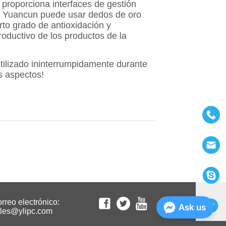
rreo electrónico:
Ask us
les@ylipc.com