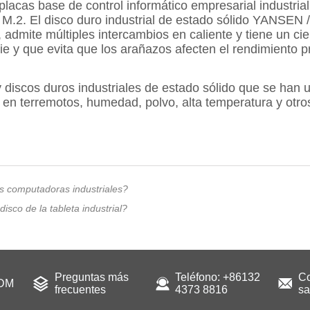
s computadoras industriales?
isco de la tableta industrial?
Preguntas más
Teléfono: +86132
Co
ODM
frecuentes
4373 8816
sa