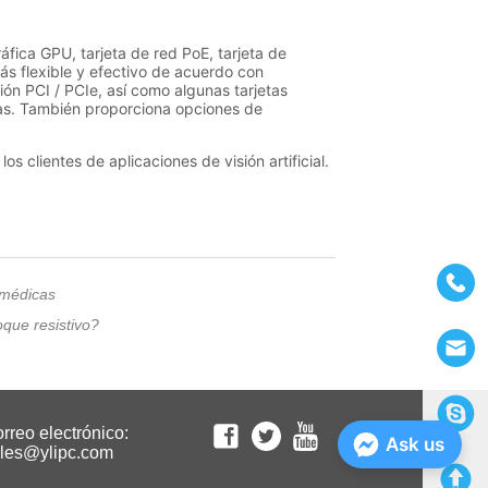
 médicas
oque resistivo?
rreo electrónico:
Ask us
les@ylipc.com