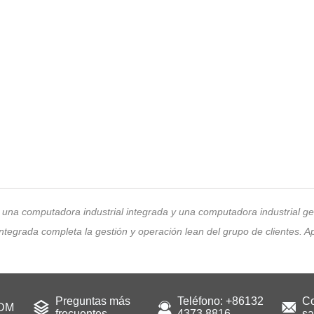
 una computadora industrial integrada y una computadora industrial g
egrada completa la gestión y operación lean del grupo de clientes. Apli
Preguntas más
Teléfono: +86132
Co
ODM
frecuentes
4373 8816
sa