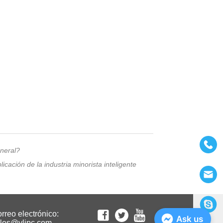
eneral?
cación de la industria minorista inteligente
rreo electrónico:
Ask us
les@ylipc.com