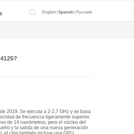
English
Spanish
Русский
S
J4125?