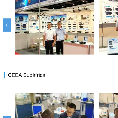
I
ICEEA Sudáfrica