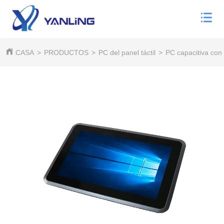
CASA
>
PRODUCTOS
>
PC del panel táctil
>
PC capacitiva con 